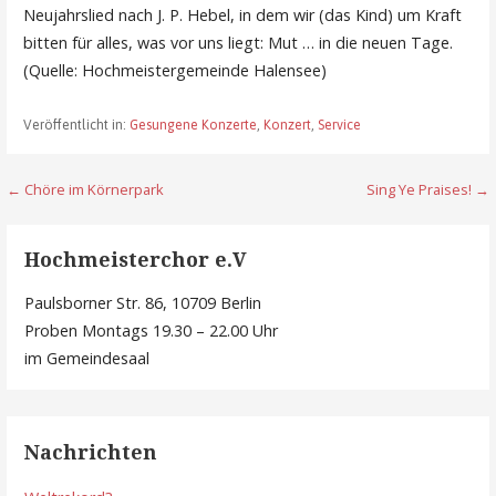
Neujahrslied nach J. P. Hebel, in dem wir (das Kind) um Kraft
bitten für alles, was vor uns liegt: Mut … in die neuen Tage.
(Quelle: Hochmeistergemeinde Halensee)
Veröffentlicht in:
Gesungene Konzerte
,
Konzert
,
Service
Beitragsnavigation
← Chöre im Körnerpark
Sing Ye Praises! →
Hochmeisterchor e.V
Paulsborner Str. 86, 10709 Berlin
Proben Montags 19.30 – 22.00 Uhr
im Gemeindesaal
Nachrichten