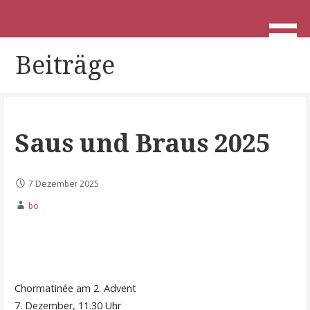
Zum
Inhalt
Hochmeisterchor e.V Berlin Halensee
Hochmeisterchor
springen
Beiträge
Saus und Braus 2025
7 Dezember 2025
bo
Chormatinée am 2. Advent
7. Dezember, 11.30 Uhr