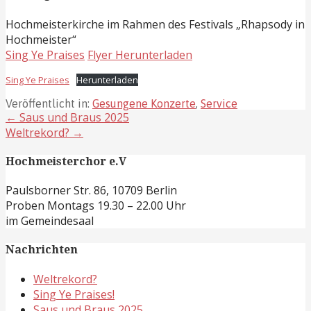
Hochmeisterkirche im Rahmen des Festivals „Rhapsody in
Hochmeister“
Sing Ye Praises
Flyer Herunterladen
Sing Ye Praises
Herunterladen
Veröffentlicht in:
Gesungene Konzerte
,
Service
Beitragsnavigation
← Saus und Braus 2025
Weltrekord? →
Hochmeisterchor e.V
Paulsborner Str. 86, 10709 Berlin
Proben Montags 19.30 – 22.00 Uhr
im Gemeindesaal
Nachrichten
Weltrekord?
Sing Ye Praises!
Saus und Braus 2025