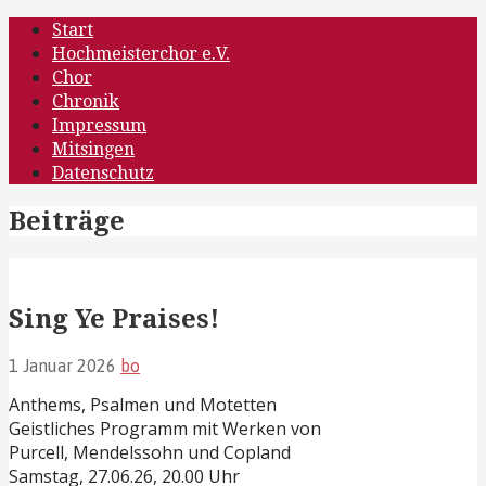
Zum
Hochmeisterchor
Hochmeisterchor e.V Berlin Halensee
Start
Inhalt
Hochmeisterchor e.V.
springen
Chor
Chronik
Impressum
Mitsingen
Datenschutz
Beiträge
Sing Ye Praises!
1 Januar 2026
bo
Anthems, Psalmen und Motetten
Geistliches Programm mit Werken von
Purcell, Mendelssohn und Copland
Samstag, 27.06.26, 20.00 Uhr