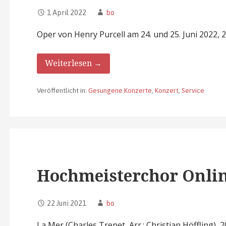
1 April 2022
bo
Oper von Henry Purcell am 24. und 25. Juni 2022, 
Weiterlesen →
Veröffentlicht in:
Gesungene Konzerte
,
Konzert
,
Service
Hochmeisterchor Onli
22 Juni 2021
bo
La Mer (Charles Trenet, Arr.: Christian Höffling